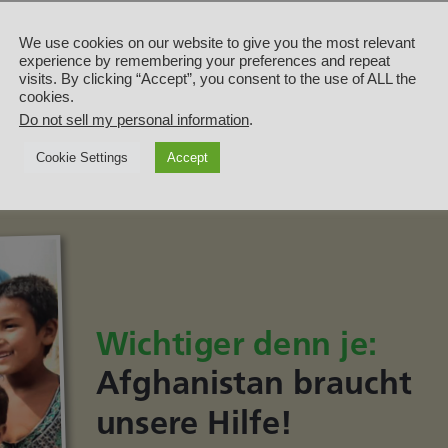
rausforderung unsere über 40-jährigen Vereinshistorie. Bitte spend
We use cookies on our website to give you the most relevant
nft geben und ihnen zeigen können, dass sie nicht vergessen sin
experience by remembering your preferences and repeat
abul danke ich Ihnen sehr herzlich für Ihre Unterstützung. Sie hab
visits. By clicking “Accept”, you consent to the use of ALL the
cookies.
81077 oder vafbonn@t-online.de. Gerne halten wir Sie mit aktuell
Do not sell my personal information
.
t zu unserem E-Mail-Newsletter an!
Cookie Settings
Accept