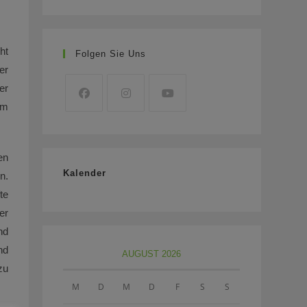
ht
Folgen Sie Uns
er
er
am
en
Kalender
n.
te
er
nd
nd
AUGUST 2026
zu
M
D
M
D
F
S
S