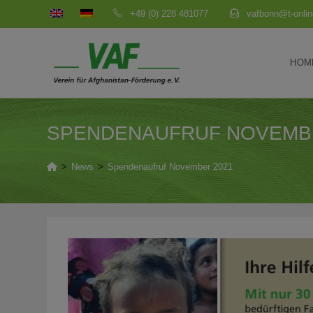
Zum
+49 (0) 228 481077
vafbonn@t-onlin
Inhalt
springen
HOM
SPENDENAUFRUF NOVEMB
>
News
>
Spendenaufruf November 2021