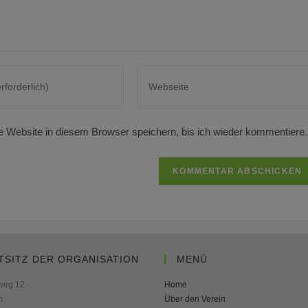
Gib
deine
Website-
URL
Website in diesem Browser speichern, bis ich wieder kommentiere.
ein
(optional)
ren
TSITZ DER ORGANISATION
MENÜ
weg 12
Home
n
Über den Verein