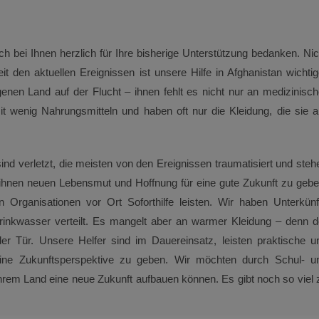
 bei Ihnen herzlich für Ihre bisherige Unterstützung bedanken. Nic
t den aktuellen Ereignissen ist unsere Hilfe in Afghanistan wichtig
genen Land auf der Flucht – ihnen fehlt es nicht nur an medizinisch
it wenig Nahrungsmitteln und haben oft nur die Kleidung, die sie 
d verletzt, die meisten von den Ereignissen traumatisiert und steh
 ihnen neuen Lebensmut und Hoffnung für eine gute Zukunft zu gebe
Organisationen vor Ort Soforthilfe leisten. Wir haben Unterkünf
rinkwasser verteilt. Es mangelt aber an warmer Kleidung – denn d
 der Tür. Unsere Helfer sind im Dauereinsatz, leisten praktische u
ine Zukunftsperspektive zu geben. Wir möchten durch Schul- u
ihrem Land eine neue Zukunft aufbauen können. Es gibt noch so viel 