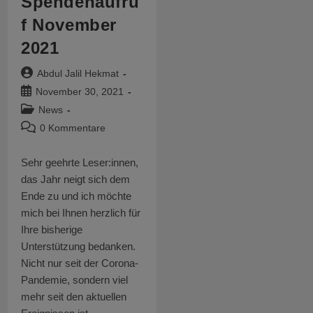
Spendenaufru
f November
2021
Beitrags-
Abdul Jalil Hekmat
Autor:
Beitrag
November 30, 2021
veröffentlicht:
Beitrags-
News
Kategorie:
Beitrags-
0 Kommentare
Kommentare:
Sehr geehrte Leser:innen,
das Jahr neigt sich dem
Ende zu und ich möchte
mich bei Ihnen herzlich für
Ihre bisherige
Unterstützung bedanken.
Nicht nur seit der Corona-
Pandemie, sondern viel
mehr seit den aktuellen