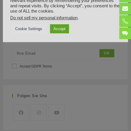
relevant experience by remembering your preferences
and repeat visits. By clicking “Accept”, you consent to the
use of ALL the cookies.
Do not sell my personal information
.
Newsletter
Cookie Settings
Accept
Abonniere unseren Newsletter und erhalte mehrmals im Monat
interessante Neuigkeiten.
OK
Accept GDPR Terms
Folgen Sie Uns