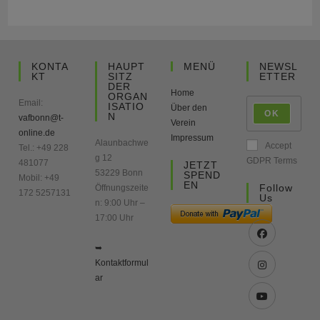
KONTA
HAUPT
MENÜ
NEWSL
KT
SITZ
ETTER
DER
Home
ORGAN
Email:
ISATIO
Über den
OK
N
vafbonn@t-
Verein
online.de
Impressum
Alaunbachwe
Accept
Tel.: +49 228
g 12
GDPR Terms
481077
JETZT
53229 Bonn
SPEND
Mobil: +49
EN
Follow
Öffnungszeite
172 5257131
Us
n: 9:00 Uhr –
17:00 Uhr
➥
Kontaktformul
ar