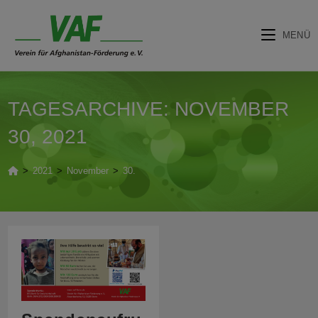
MENÜ
Zum
Inhalt
TAGESARCHIVE: NOVEMBER
springen
30, 2021
>
2021
>
November
>
30.