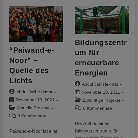
Bildungszentr
“Paiwand-e-
um für
Noor” –
erneuerbare
Quelle des
Energien
Lichts
Beitrags-
Abdul Jalil Hekmat
Autor:
Beitrags-
Beitrag
Abdul Jalil Hekmat
November 19, 2021
Autor:
veröffentlicht:
Beitrag
Beitrags-
November 19, 2021
Zukünftige Projekte
veröffentlicht:
Kategorie:
Beitrags-
Beitrags-
Aktuelle Projekte
0 Kommentare
Kategorie:
Kommentare:
Beitrags-
0 Kommentare
Kommentare:
Der Aufbau eines
Bildungszentrums für
Paiwand-e-Noor ist eine