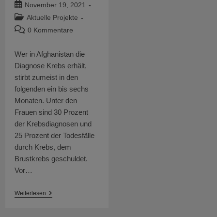
Autor:
Beitrag
November 19, 2021
veröffentlicht:
Beitrags-
Aktuelle Projekte
Kategorie:
Beitrags-
0 Kommentare
Kommentare:
Wer in Afghanistan die
Diagnose Krebs erhält,
stirbt zumeist in den
folgenden ein bis sechs
Monaten. Unter den
Frauen sind 30 Prozent
der Krebsdiagnosen und
25 Prozent der Todesfälle
durch Krebs, dem
Brustkrebs geschuldet.
Vor…
Brustkrebszentrum
Weiterlesen
Herat