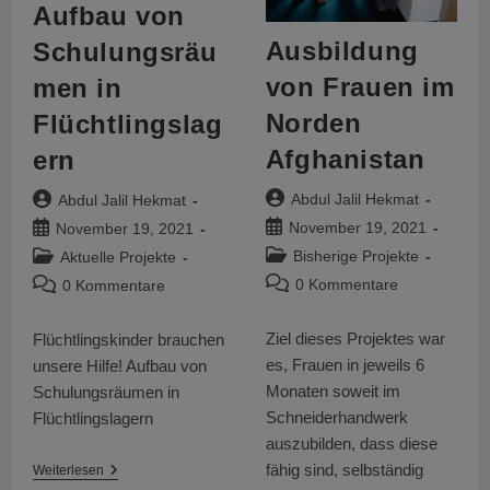
Aufbau von
Ausbildung
Schulungsräu
von Frauen im
men in
Norden
Flüchtlingslag
Afghanistan
ern
Beitrags-
Beitrags-
Abdul Jalil Hekmat
Abdul Jalil Hekmat
Autor:
Autor:
Beitrag
Beitrag
November 19, 2021
November 19, 2021
veröffentlicht:
veröffentlicht:
Beitrags-
Beitrags-
Bisherige Projekte
Aktuelle Projekte
Kategorie:
Kategorie:
Beitrags-
Beitrags-
0 Kommentare
0 Kommentare
Kommentare:
Kommentare:
Ziel dieses Projektes war
Flüchtlingskinder brauchen
es, Frauen in jeweils 6
unsere Hilfe! Aufbau von
Monaten soweit im
Schulungsräumen in
Schneiderhandwerk
Flüchtlingslagern
auszubilden, dass diese
fähig sind, selbständig
Aufbau
Weiterlesen
Von