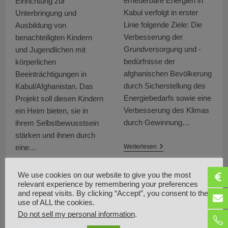
erneuerbare Energien in
Einrichtung zur
Kabul verfolgt in erster
Unterbringung und
Linie folgende Ziele: Die
Ausbildung von
Verbesserung der
benachteiligten Kindern
Grundversorgung und -
und Jugendlichen mit
bedürfnisse der
körperlichen
afghanischen Bevölkerung
Beeinträchtigungen in
durch Sicherstellung des
Kabul/Afghanistan. Das
Energiebedarfs sowie eine
Projekt soll diesen Kindern
Verbesserung des Klimas
ein Heim bieten, sie in
durch Gewinnung…
ihrem Selbstbewusstsein
stärken und ihnen durch
Bildungszentrum
Weiterlesen
eine…
Für
Erneuerbare
Energien
“Paiwand-
Weiterlesen
We use cookies on our website to give you the most
E-
relevant experience by remembering your preferences
Noor”
and repeat visits. By clicking “Accept”, you consent to the
–
use of ALL the cookies.
Quelle
Des
Do not sell my personal information
.
Lichts