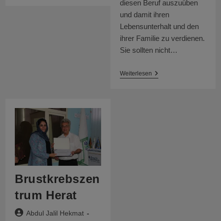
diesen Beruf auszuüben
Schulungsräumen
und damit ihren
In
Flüchtlingslagern
Lebensunterhalt und den
ihrer Familie zu verdienen.
Sie sollten nicht…
Ausbildung
Weiterlesen
Von
Frauen
Im
Norden
Afghanistan
Brustkrebszen
trum Herat
Beitrags-
Abdul Jalil Hekmat