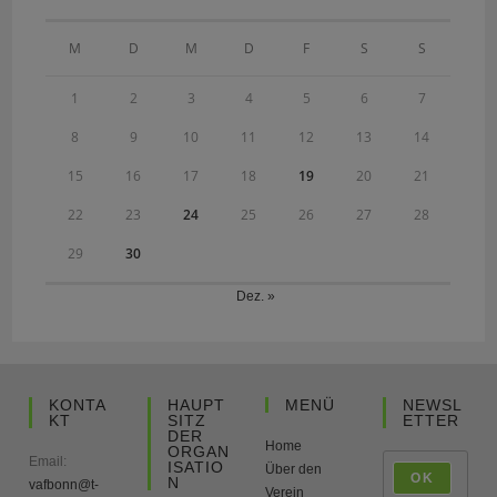
M
D
M
D
F
S
S
1
2
3
4
5
6
7
8
9
10
11
12
13
14
15
16
17
18
19
20
21
22
23
24
25
26
27
28
29
30
Dez. »
KONTA
HAUPT
MENÜ
NEWSL
KT
SITZ
ETTER
DER
Home
ORGAN
Email:
ISATIO
Über den
OK
N
vafbonn@t-
Verein