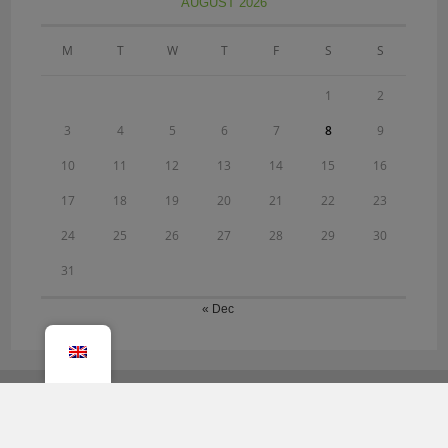
AUGUST 2026
M
T
W
T
F
S
S
1
2
3
4
5
6
7
8
9
10
11
12
13
14
15
16
17
18
19
20
21
22
23
24
25
26
27
28
29
30
31
« Dec
CONTA
HEADQ
MENU
NEWSL
CT
UATER
ETTER
OF
Home