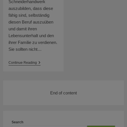
Schneiderhandwerk
auszubilden, dass diese
fähig sind, selbständig
diesen Beruf auszuüben
und damit ihren
Lebensunterhalt und den
ihrer Familie zu verdienen.
Sie sollten nicht…
Apprenticeship
Continue Reading
Of
Women
In
Northern
Afghanistan
End of content
Search