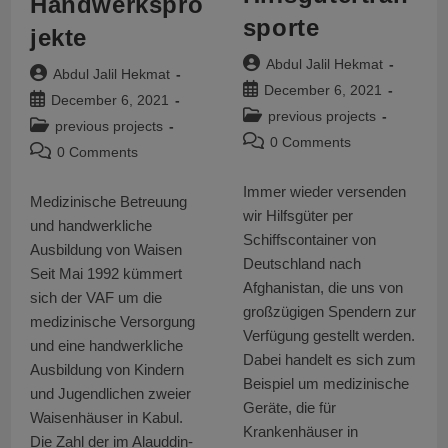
Handwerkspro
sporte
jekte
Post
Abdul Jalil Hekmat
Post
Abdul Jalil Hekmat
author:
Post
December 6, 2021
author:
Post
December 6, 2021
published:
Post
previous projects
published:
Post
previous projects
category:
Post
0 Comments
category:
Post
0 Comments
comments:
comments:
Immer wieder versenden
Medizinische Betreuung
wir Hilfsgüter per
und handwerkliche
Schiffscontainer von
Ausbildung von Waisen
Deutschland nach
Seit Mai 1992 kümmert
Afghanistan, die uns von
sich der VAF um die
großzügigen Spendern zur
medizinische Versorgung
Verfügung gestellt werden.
und eine handwerkliche
Dabei handelt es sich zum
Ausbildung von Kindern
Beispiel um medizinische
und Jugendlichen zweier
Geräte, die für
Waisenhäuser in Kabul.
Krankenhäuser in
Die Zahl der im Alauddin-