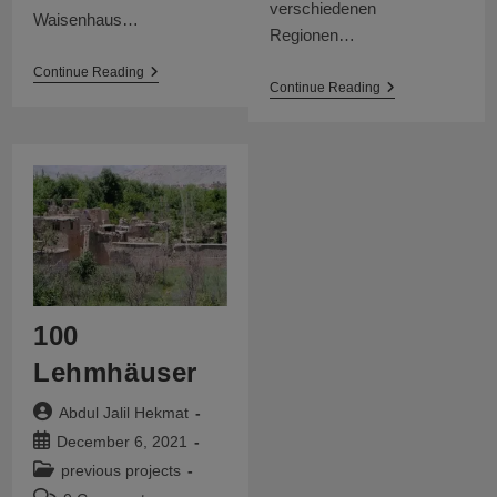
verschiedenen
Waisenhaus…
Regionen…
Handwerksprojekte
Continue Reading
Hilfsgütertranspo
Continue Reading
100
Lehmhäuser
Post
Abdul Jalil Hekmat
author:
Post
December 6, 2021
published:
Post
previous projects
category: