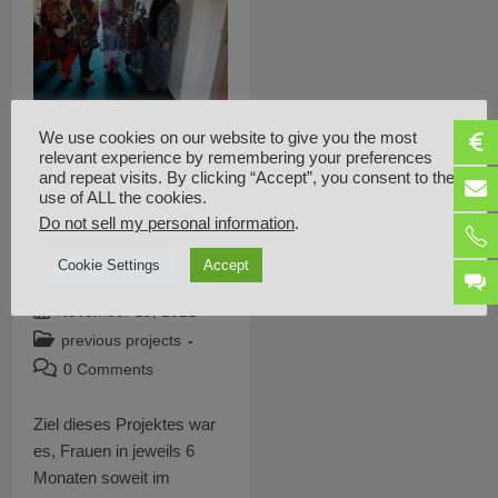
apprenticeshi
We use cookies on our website to give you the most
relevant experience by remembering your preferences
p of women in
and repeat visits. By clicking “Accept”, you consent to the
use of ALL the cookies.
northern
Do not sell my personal information
.
Afghanistan
Cookie Settings
Accept
Post
Abdul Jalil Hekmat
author:
Post
November 19, 2021
published:
Post
previous projects
category:
Post
0 Comments
comments:
Ziel dieses Projektes war
es, Frauen in jeweils 6
Monaten soweit im